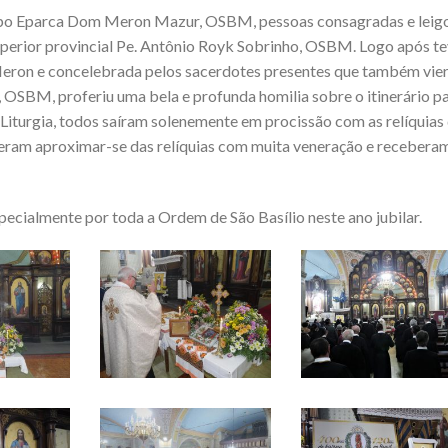
ispo Eparca Dom Meron Mazur, OSBM, pessoas consagradas e leigo
superior provincial Pe. Antônio Royk Sobrinho, OSBM. Logo após t
m Meron e concelebrada pelos sacerdotes presentes que também vi
i, OSBM, proferiu uma bela e profunda homilia sobre o itinerário p
 Liturgia, todos saíram solenemente em procissão com as relíquias
deram aproximar-se das relíquias com muita veneração e recebera
pecialmente por toda a Ordem de São Basílio neste ano jubilar.