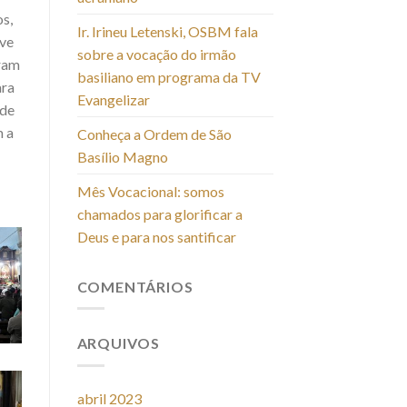
s,
Ir. Irineu Letenski, OSBM fala
eve
sobre a vocação do irmão
eram
basiliano em programa da TV
ara
Evangelizar
 de
m a
Conheça a Ordem de São
Basílio Magno
Mês Vocacional: somos
chamados para glorificar a
Deus e para nos santificar
COMENTÁRIOS
ARQUIVOS
abril 2023