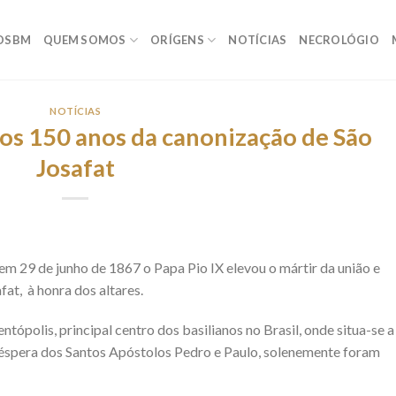
OSBM
QUEM SOMOS
ORÍGENS
NOTÍCIAS
NECROLÓGIO
NOTÍCIAS
 os 150 anos da canonização de São
Josafat
em 29 de junho de 1867 o Papa Pio IX elevou o mártir da união e
fat, à honra dos altares.
tópolis, principal centro dos basilianos no Brasil, onde situa-se a
, véspera dos Santos Apóstolos Pedro e Paulo, solenemente foram