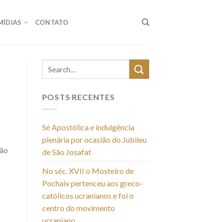
MÍDIAS
CONTATO
POSTS RECENTES
Sé Apostólica e indulgência
plenária por ocasião do Jubileu
São
de São Josafat
No séc. XVII o Mosteiro de
Pochaiv pertenceu aos greco-
católicos ucranianos e foi o
centro do movimento
ucraniano