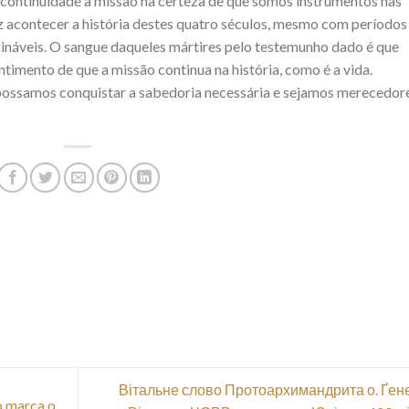
 continuidade à missão na certeza de que somos instrumentos nas
z acontecer a história destes quatro séculos, mesmo com períodos
gináveis. O sangue daqueles mártires pelo testemunho dado é que
timento de que a missão continua na história, como é a vida.
ossamos conquistar a sabedoria necessária e sejamos merecedor
Вітальне слово Протоархимандрита о. Ґене
o marca o