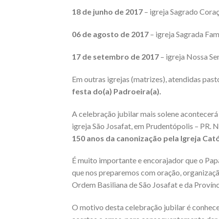
18 de junho de 2017
– igreja Sagrado Coraç
06 de agosto de 2017
– igreja Sagrada Famí
17 de setembro de 2017
– igreja Nossa Se
Em outras igrejas (matrizes), atendidas past
festa do(a) Padroeira(a).
A celebração jubilar mais solene acontecerá
igreja São Josafat, em Prudentópolis – PR.
150 anos da canonização pela Igreja Cató
É muito importante e encorajador que o Pap
que nos preparemos com oração, organização
Ordem Basiliana de São Josafat e da Provínci
O motivo desta celebração jubilar é conhece