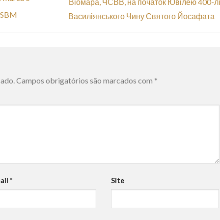
Віомара, ЧСВВ, на початок Ювілею 400-лі
 OSBM
Василіянського Чину Святого Йосафата
cado.
Campos obrigatórios são marcados com
*
ail
*
Site