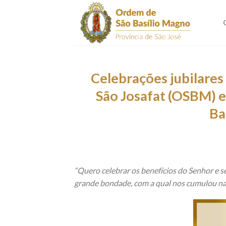
Skip
to
content
Celebrações jubilares
São Josafat (OSBM) e
Ba
“Quero celebrar os benefícios do Senhor e se
grande bondade, com a qual nos cumulou na 