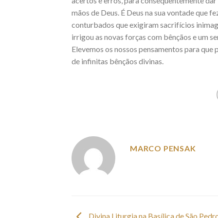
acertos e erros, para consequentemente dar
mãos de Deus. É Deus na sua vontade que fe
conturbados que exigiram sacrifícios inima
irrigou as novas forças com bênçãos e um sen
Elevemos os nossos pensamentos para que p
de infinitas bênçãos divinas.
MARCO PENSAK
Divina Liturgia na Basílica de São Pedr