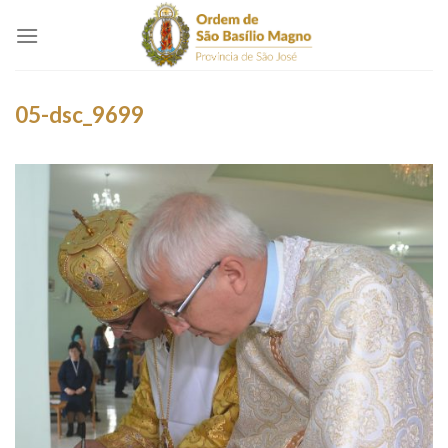
Skip
to
content
05-dsc_9699