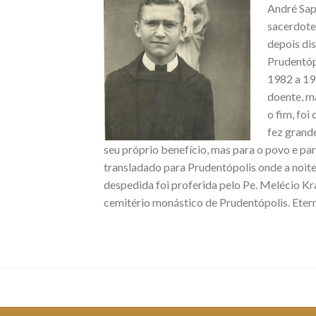
André Sap
sacerdote
depois dis
Prudentóp
1982 a 19
doente, ma
o fim, foi
fez grand
seu próprio benefício, mas para o povo e par
transladado para Prudentópolis onde a noite 
despedida foi proferida pelo Pe. Melécio Kr
cemitério monástico de Prudentópolis. Ete