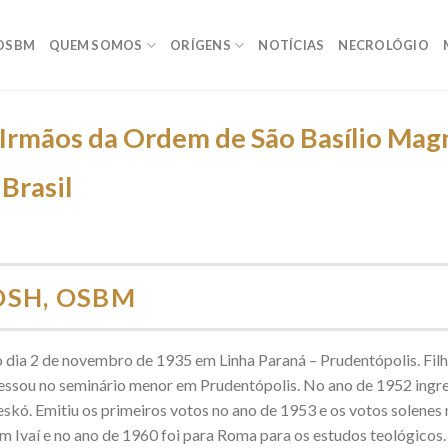
OSBM
QUEM SOMOS
ORÍGENS
NOTÍCIAS
NECROLÓGIO
 Irmãos da Ordem de São Basílio Mag
Brasil
OSH, OSBM
 dia 2 de novembro de 1935 em Linha Paraná – Prudentópolis. Fil
essou no seminário menor em Prudentópolis. No ano de 1952 ingr
skó. Emitiu os primeiros votos no ano de 1953 e os votos solenes 
 em Ivaí e no ano de 1960 foi para Roma para os estudos teológic