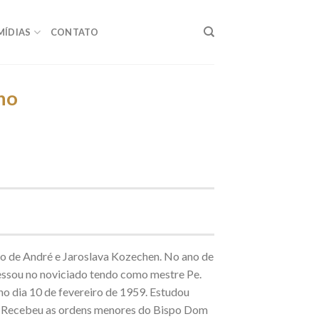
MÍDIAS
CONTATO
no
ho de André e Jaroslava Kozechen. No ano de
essou no noviciado tendo como mestre Pe.
no dia 10 de fevereiro de 1959. Estudou
os. Recebeu as ordens menores do Bispo Dom