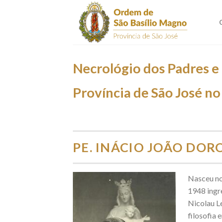
Skip
to
content
Necrológio dos Padres e
Província de São José no 
PE. INÁCIO JOÃO DOR
Nasceu no
1948 ingr
Nicolau Le
filosofia