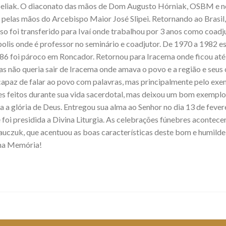
eliak. O diaconato das mãos de Dom Augusto Hórniak, OSBM e no 
 pelas mãos do Arcebispo Maior José Slipei. Retornando ao Brasil,
so foi transferido para Ivaí onde trabalhou por 3 anos como coadj
olis onde é professor no seminário e coadjutor. De 1970 a 1982 e
86 foi pároco em Roncador. Retornou para Iracema onde ficou até 
s não queria sair de Iracema onde amava o povo e a região e seus 
 capaz de falar ao povo com palavras, mas principalmente pelo exem
es feitos durante sua vida sacerdotal, mas deixou um bom exemplo
a a glória de Deus. Entregou sua alma ao Senhor no dia 13 de fever
foi presidida a Divina Liturgia. As celebrações fúnebres acontece
auczuk, que acentuou as boas características deste bom e humilde
rna Memória!