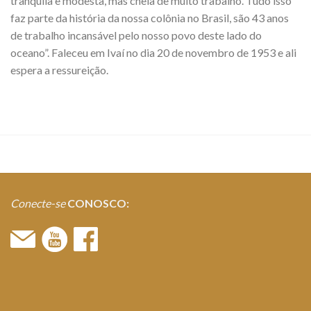
tranquila e modesta, mas cheia de muito trabalho. Tudo isso
faz parte da história da nossa colônia no Brasil, são 43 anos
de trabalho incansável pelo nosso povo deste lado do
oceano”. Faleceu em Ivaí no dia 20 de novembro de 1953 e ali
espera a ressureição.
Conecte-se
CONOSCO: