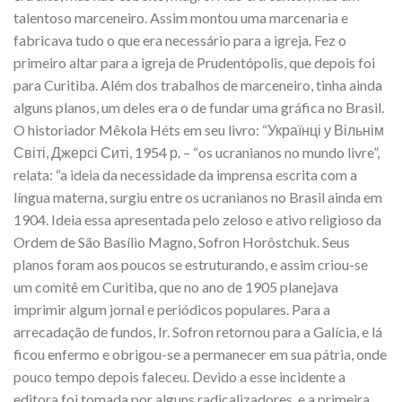
talentoso marceneiro. Assim montou uma marcenaria e
fabricava tudo o que era necessário para a igreja. Fez o
primeiro altar para a igreja de Prudentópolis, que depois foi
para Curitiba. Além dos trabalhos de marceneiro, tinha ainda
alguns planos, um deles era o de fundar uma gráfica no Brasil.
O historiador Mêkola Héts em seu livro: “Українці у Вільнім
Світі, Джерсі Ситі, 1954 р. – “os ucranianos no mundo livre”,
relata: “a ideia da necessidade da imprensa escrita com a
língua materna, surgiu entre os ucranianos no Brasil ainda em
1904. Ideia essa apresentada pelo zeloso e ativo religioso da
Ordem de São Basílio Magno, Sofron Horôstchuk. Seus
planos foram aos poucos se estruturando, e assim criou-se
um comitê em Curitiba, que no ano de 1905 planejava
imprimir algum jornal e periódicos populares. Para a
arrecadação de fundos, Ir. Sofron retornou para a Galícia, e lá
ficou enfermo e obrigou-se a permanecer em sua pátria, onde
pouco tempo depois faleceu. Devido a esse incidente a
editora foi tomada por alguns radicalizadores, e a primeira